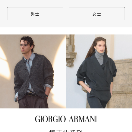
男士
女士