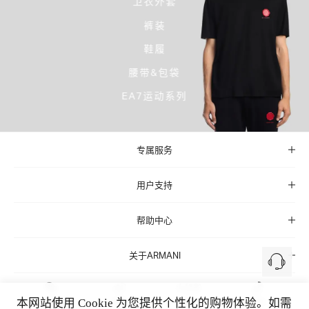
卫衣外套
裤装
鞋履
腰带&包袋
EA7运动系列
专属服务
用户支持
帮助中心
关于ARMANI
本网站使用 Cookie 为您提供个性化的购物体验。如需
微信
微博
小红书
抖音