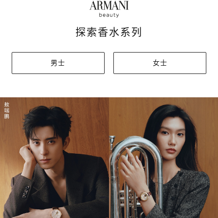
探索香水系列
男士
女士