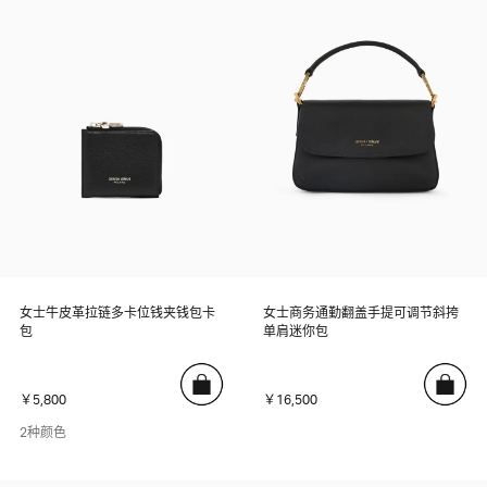
女士牛皮革拉链多卡位钱夹钱包卡
女士商务通勤翻盖手提可调节斜挎
包
单肩迷你包
￥5,800
￥16,500
2种颜色