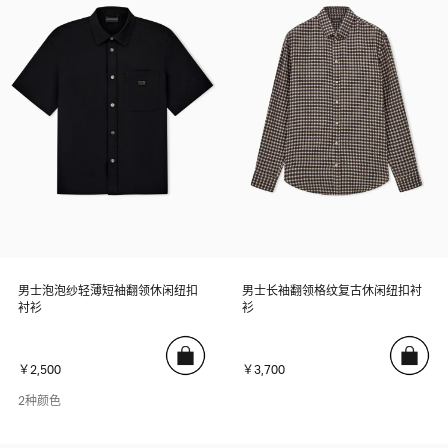
男士泡泡纱轻薄短袖翻领休闲纽扣
男士长袖翻领格纹复古休闲纽扣衬
衬衫
衫
￥2,500
￥3,700
2种颜色