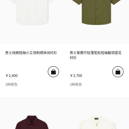
男士纯棉短袖小立领刺绣休闲衬衫
男士莱赛尔轻薄宽松短袖翻领提花
衬衫
￥2,400
￥2,700
3种颜色
3种颜色