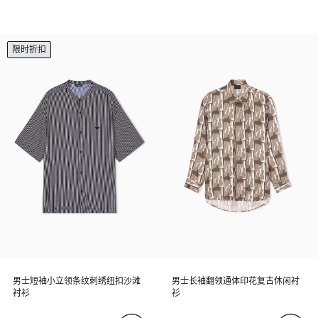
限时折扣
男士短袖小立领条纹刺绣纽扣沙滩
男士长袖翻领通体印花复古休闲衬
衬衫
衫