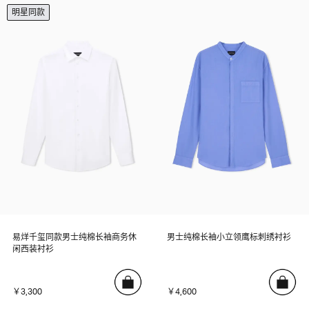
明星同款
易烊千玺同款男士纯棉长袖商务休
男士纯棉长袖小立领鹰标刺绣衬衫
闲西装衬衫
￥3,300
￥4,600