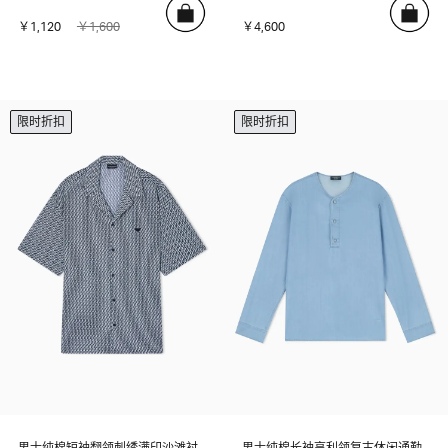
￥1,120
￥1,600
￥4,600
限时折扣
限时折扣
男士纯棉短袖翻领刺绣满印沙滩衬
男士纯棉长袖亨利领复古休闲通勤