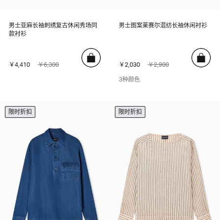
男士亚麻长袖刺绣复古休闲秀场同
男士图案莱赛尔混纺长袖休闲衬衫
款衬衫
￥4,410
￥6,300
￥2,030
￥2,900
3种颜色
限时折扣
限时折扣