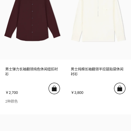
男士弹力长袖翻领纯色休闲纽扣衬
男士纯棉长袖翻领半拉链贴袋休闲
衫
衬衫
￥2,700
￥3,800
2种颜色