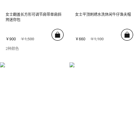
女士翻盖长方形可调节肩带单肩斜
女士平顶刺绣水洗休闲牛仔渔夫帽
挎迷你包
￥900
￥1,500
￥660
￥1,100
2种颜色