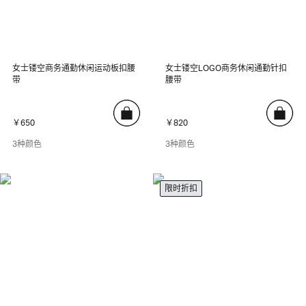
女士镂空商务通勤休闲运动板扣腰
女士镂空LOGO商务休闲通勤针扣
带
腰带
￥650
￥820
3种颜色
3种颜色
限时折扣