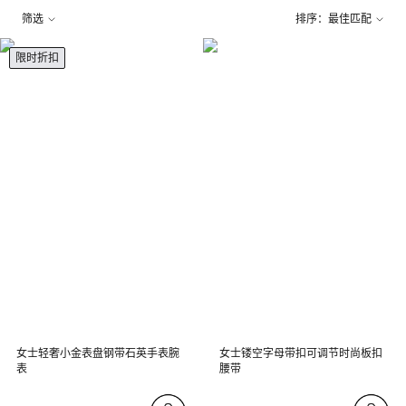
筛选
排序：最佳匹配
限时折扣
女士轻奢小金表盘钢带石英手表腕
女士镂空字母带扣可调节时尚板扣
表
腰带