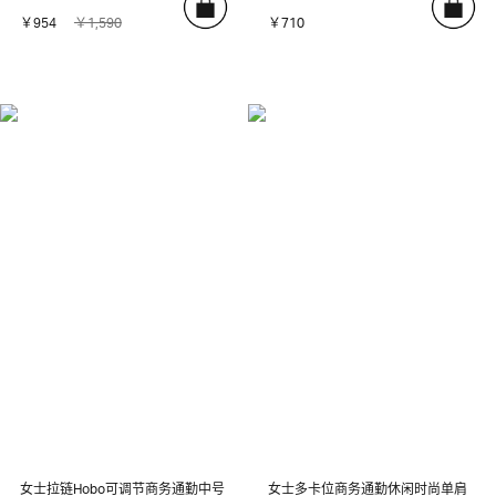
￥954
￥1,590
￥710
女士拉链Hobo可调节商务通勤中号
女士多卡位商务通勤休闲时尚单肩