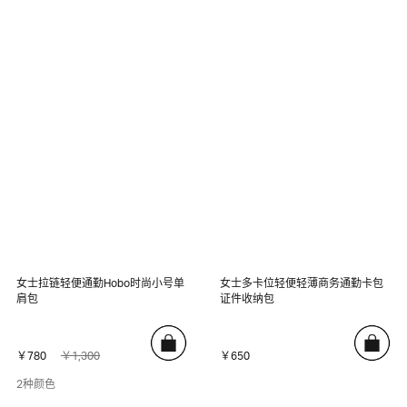
女士拉链轻便通勤Hobo时尚小号单
女士多卡位轻便轻薄商务通勤卡包
肩包
证件收纳包
￥780
￥1,300
￥650
2种颜色