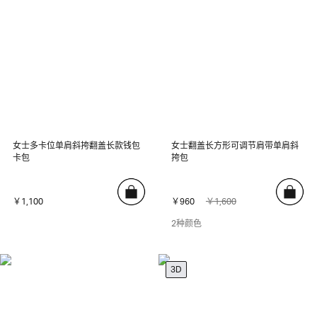
女士多卡位单肩斜挎翻盖长款钱包
女士翻盖长方形可调节肩带单肩斜
卡包
挎包
￥1,100
￥960
￥1,600
2种颜色
3D