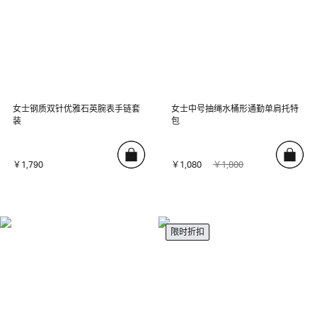
女士钢质双针优雅石英腕表手链套
女士中号抽绳水桶形通勤单肩托特
装
包
￥1,790
￥1,080
￥1,800
限时折扣