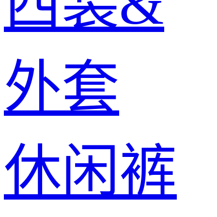
西装&
外套
休闲裤