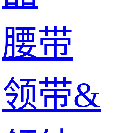
腰带
领带&