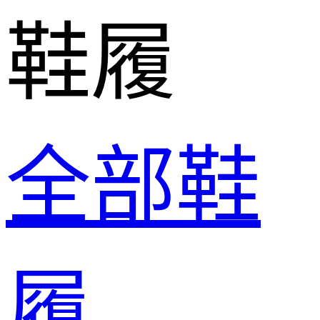
鞋履
全部鞋
履