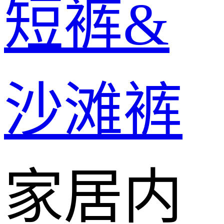
短裤&
沙滩裤
家居内