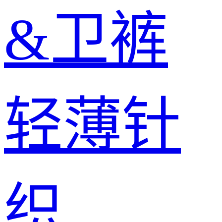
&卫裤
轻薄针
织