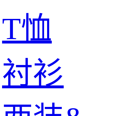
T恤
衬衫