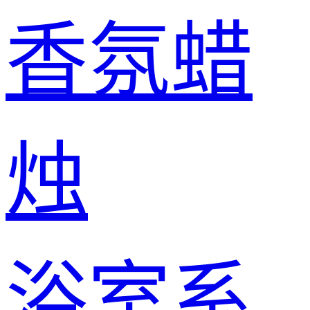
香氛蜡
烛
浴室系