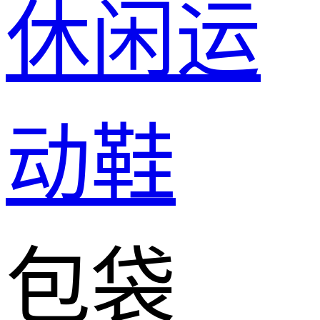
休闲运
动鞋
包袋