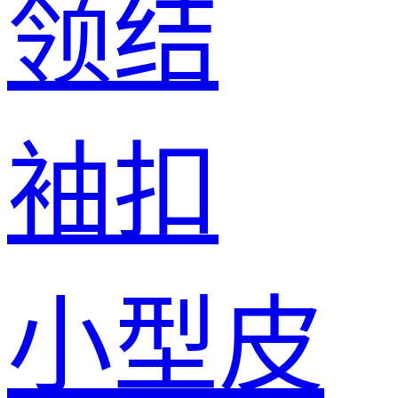
领结
袖扣
小型皮