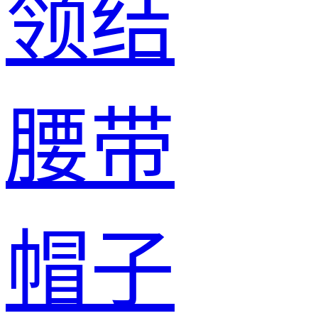
领结
腰带
帽子