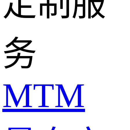
定制服
务
MTM