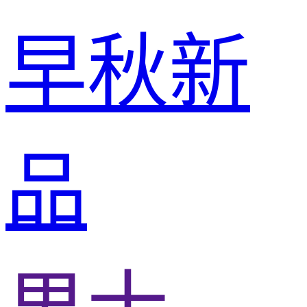
早秋新
品