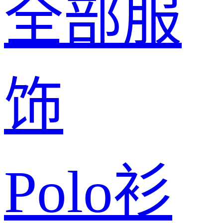
全部服
饰
Polo衫