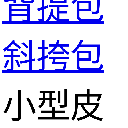
背提包
斜挎包
小型皮