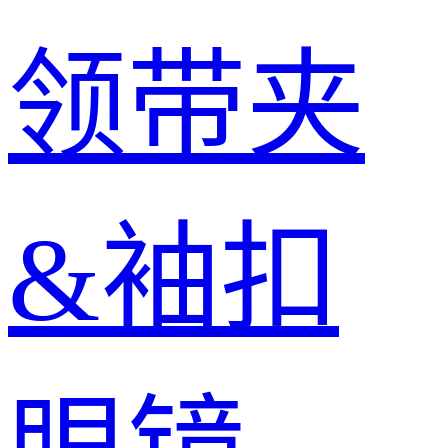
领带夹
&袖扣