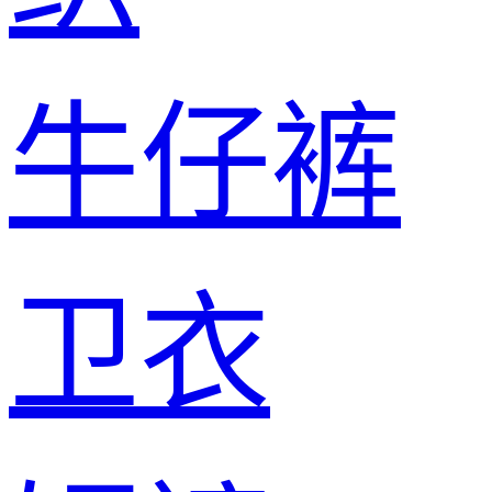
牛仔裤
卫衣