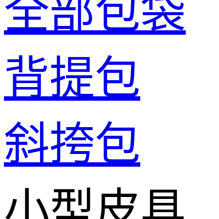
全部包袋
背提包
斜挎包
小型皮具