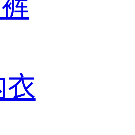
滩裤
内衣