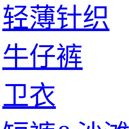
轻薄针织
牛仔裤
卫衣