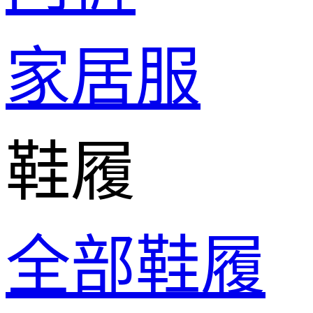
家居服
鞋履
全部鞋履