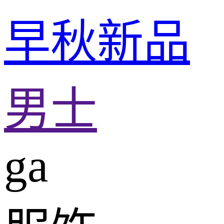
早秋新品
男士
ga