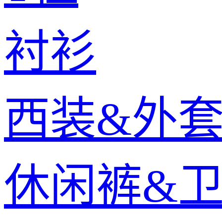
衬衫
西装&外
休闲裤&