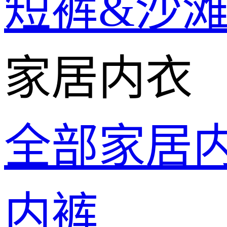
短裤&沙
家居内衣
全部家居
内裤