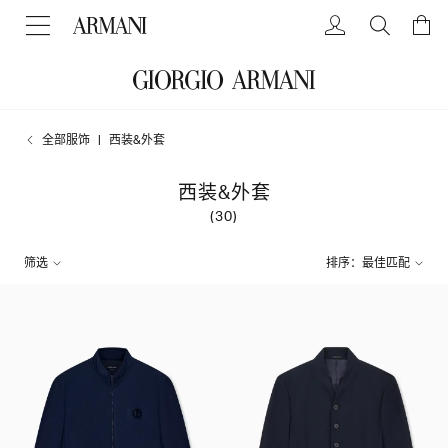
全部服饰
西装&外套
西装&外套
(30)
筛选
排序：最佳匹配