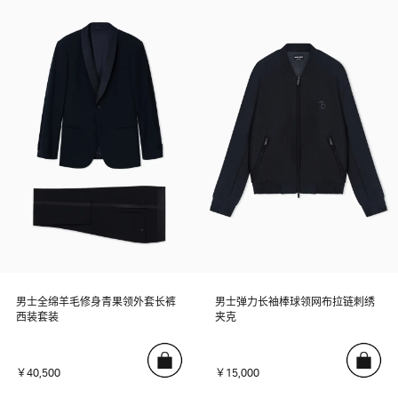
男士全绵羊毛修身青果领外套长裤
男士弹力长袖棒球领网布拉链刺绣
西装套装
夹克
￥40,500
￥15,000