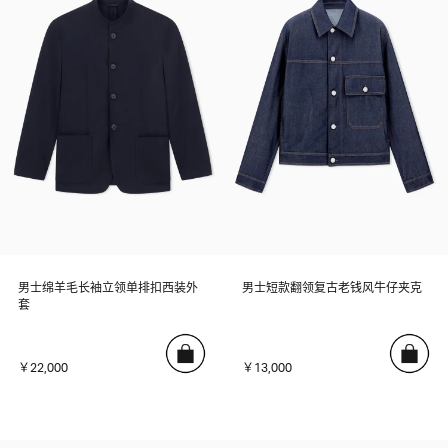
男士绵羊毛长袖立领单排扣西装外
男士短款翻领复古老钱风牛仔夹克
套
￥22,000
￥13,000