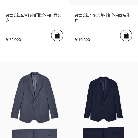
男士长袖立领纽扣门襟休闲时尚夹
男士长袖平驳领单排扣休闲西装外
克
套
￥22,000
￥16,500