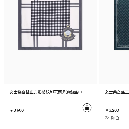
女士桑蚕丝正方形格纹印花商务通勤丝巾
女士桑蚕丝正
￥3,600
￥3,200
2种颜色