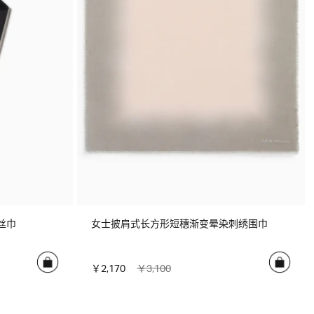
丝巾
女士披肩式长方形短穗渐变晕染刺绣围巾
￥2,170
￥3,100