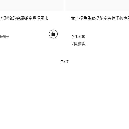
方形流苏金属镂空鹰标围巾
女士撞色条纹提花商务休闲披肩
,700
￥1,700
2种颜色
7 / 7