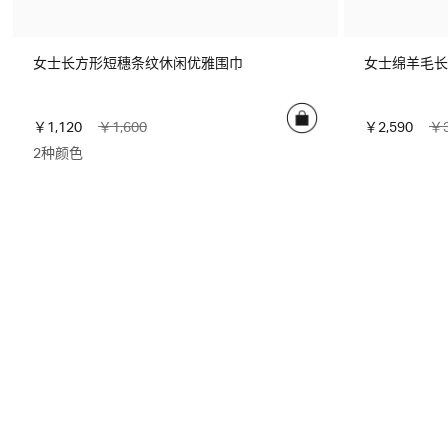
女士长方形短穗条纹休闲优雅围巾
女士绵羊毛长
￥1,120
￥1,600
￥2,590
￥3
2种颜色