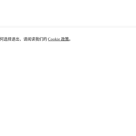
及如何选择退出，请阅读我们的
Cookie 政策
。
用户支持
帮助中心
关于ARMAN
购物指南
公司信息
联系我们
常见问题
隐私政策
联系客服
配送服务
销售条款
400 6033 252
退换货政策
使用条款与条
贸有限公司 保留所有权利
沪公网安备 31010602005513号
沪ICP备190