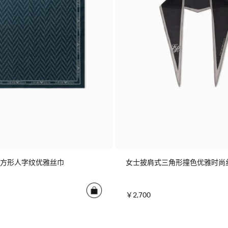
方形人字纹优雅丝巾
女士披肩式三角形撞色优雅时尚
￥2,700