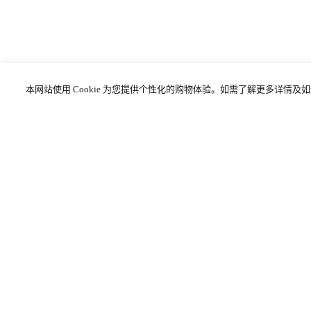
本网站使用 Cookie 为您提供个性化的购物体验。如需了解更多详情
专属服务
免费标准配送
免费礼品包装
腕表真伪鉴定
切换国家/地区
©2026 乔治阿玛尼（上海）商