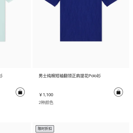
衫
男士纯棉短袖翻领正肩提花Polo衫
￥1,100
2种颜色
限时折扣