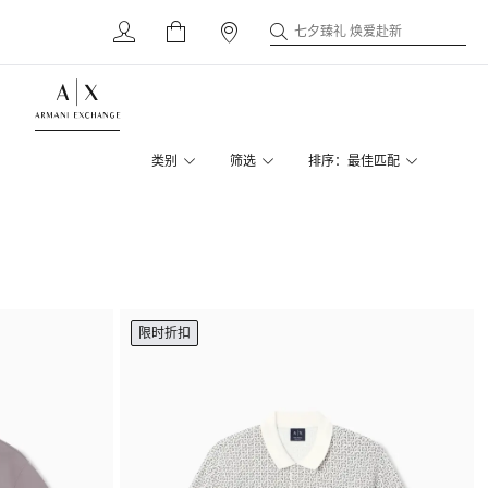
七夕臻礼 焕爱赴新
类别
筛选
排序：最佳匹配
限时折扣