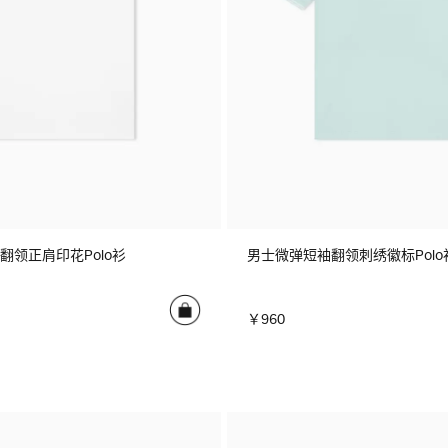
翻领正肩印花Polo衫
男士微弹短袖翻领刺绣徽标Polo
￥960