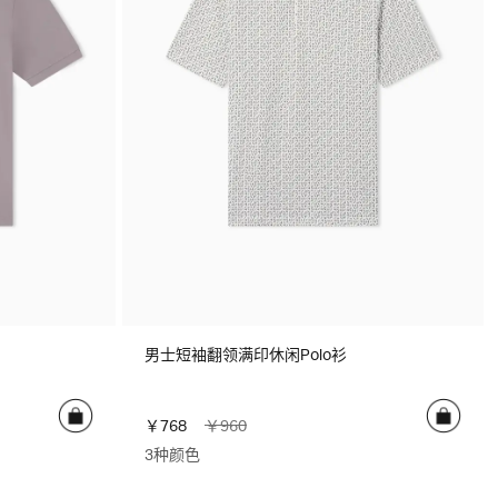
男士短袖翻领满印休闲Polo衫
￥768
￥960
3种颜色