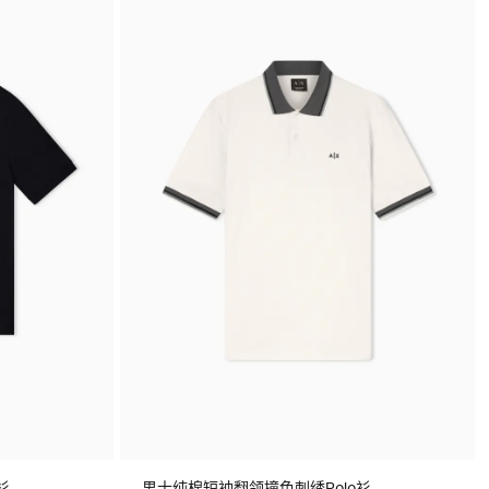
衫
男士纯棉短袖翻领撞色刺绣Polo衫