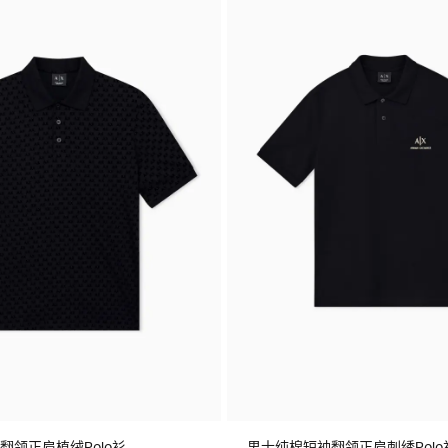
翻领正肩植绒Polo衫
男士纯棉短袖翻领正肩刺绣Polo