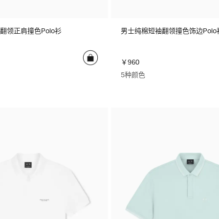
翻领正肩撞色Polo衫
男士纯棉短袖翻领撞色饰边Polo
￥960
5种颜色