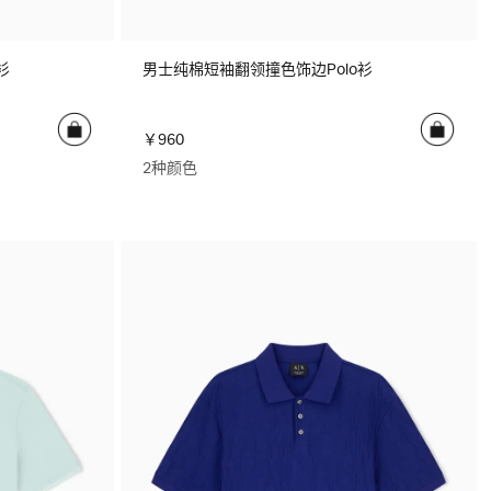
衫
男士纯棉短袖翻领撞色饰边Polo衫
￥960
2种颜色