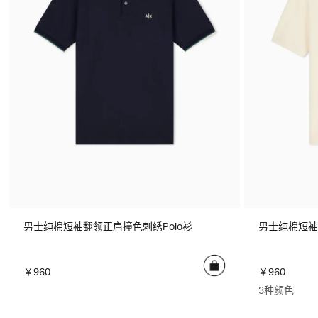
男士纯棉短袖翻领正肩撞色刺绣Polo衫
男士纯棉短袖
￥960
￥960
3种颜色