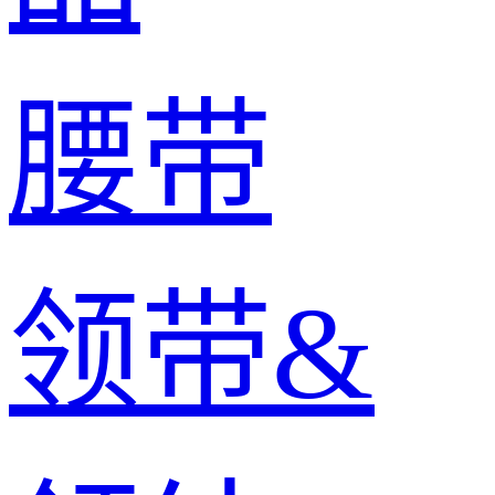
腰带
领带&