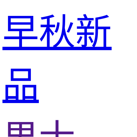
早秋新
品