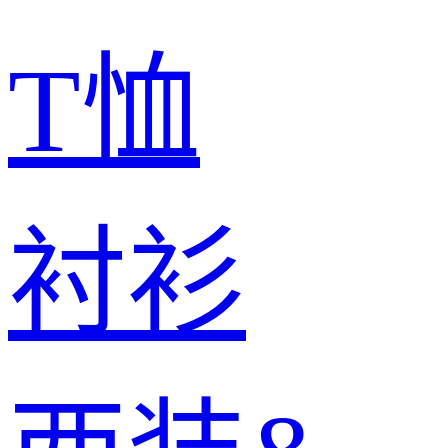
T恤
衬衫