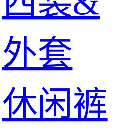
西装&
外套
休闲裤