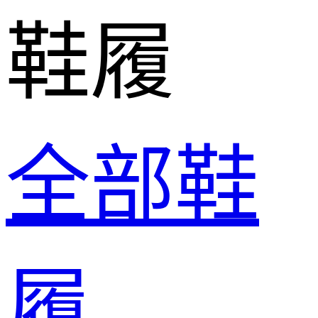
鞋履
全部鞋
履