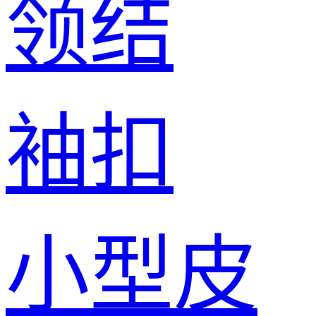
领结
袖扣
小型皮