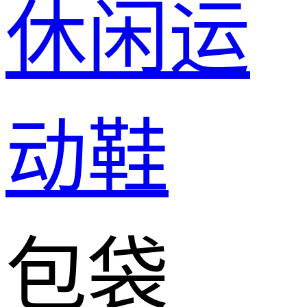
休闲运
动鞋
包袋