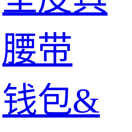
腰带
钱包&