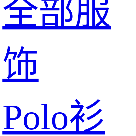
全部服
饰
Polo衫