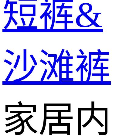
短裤&
沙滩裤
家居内