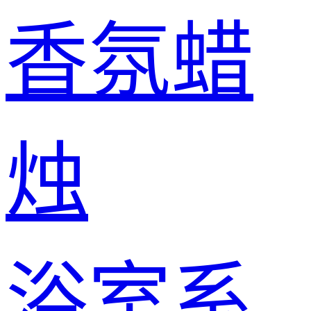
香氛蜡
烛
浴室系