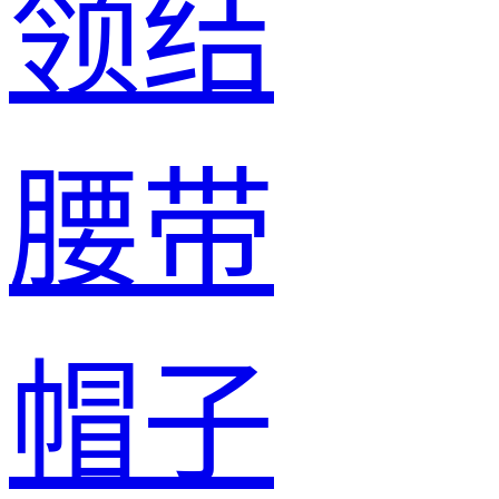
领结
腰带
帽子