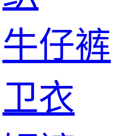
牛仔裤
卫衣