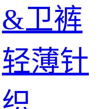
&卫裤
轻薄针
织