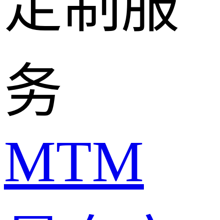
定制服
务
MTM