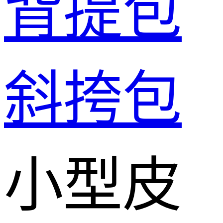
背提包
斜挎包
小型皮