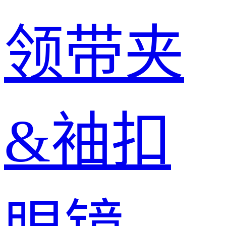
领带夹
&袖扣