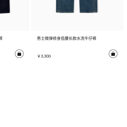
裤
男士微弹修身低腰长款水洗牛仔裤
￥3,300