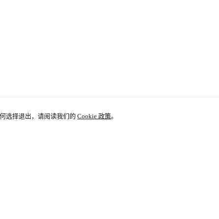
及如何选择退出，请阅读我们的
Cookie 政策
。
用户支持
帮助中心
关于ARMAN
购物指南
公司信息
联系我们
常见问题
隐私政策
联系客服
配送服务
销售条款
400 6033 252