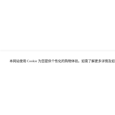
本网站使用 Cookie 为您提供个性化的购物体验。如需了解更多详情
专属服务
免费标准配送
免费礼品包装
腕表真伪鉴定