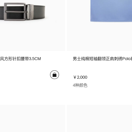
风方形针扣腰带3.5CM
男士纯棉短袖翻领正肩刺绣Polo
￥2,000
4种颜色