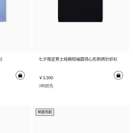
衫
七夕限定男士纯棉短袖圆领心形刺绣针织衫
￥3,300
3种颜色
明星同款