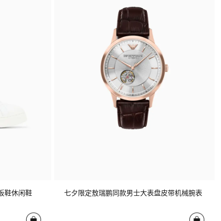
板鞋休闲鞋
七夕限定敖瑞鹏同款男士大表盘皮带机械腕表