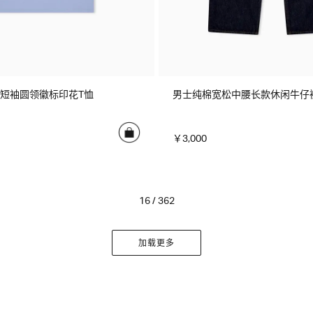
短袖圆领徽标印花T恤
男士纯棉宽松中腰长款休闲牛仔
￥3,000
16 / 362
加载更多