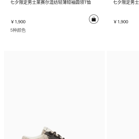
七夕限定男士莱赛尔混纺轻薄短袖圆领T恤
七夕限定男士
￥1,900
￥1,900
5种颜色