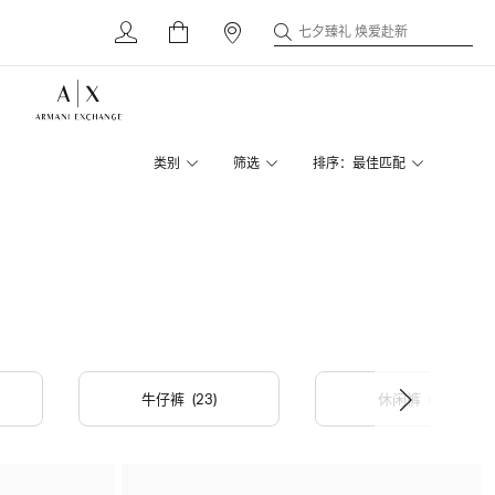
七夕臻礼 焕爱赴新
类别
筛选
排序：最佳匹配
牛仔裤
(23)
休闲裤
(11)