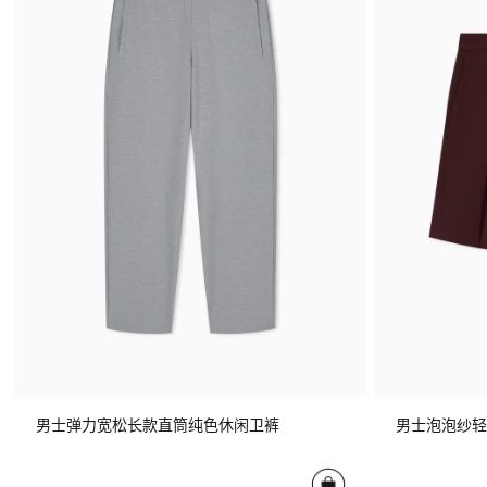
男士弹力宽松长款直筒纯色休闲卫裤
男士泡泡纱轻