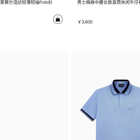
莱赛尔混纺轻薄短袖Polo衫
男士棉麻中腰长款直筒休闲牛仔
￥3,600