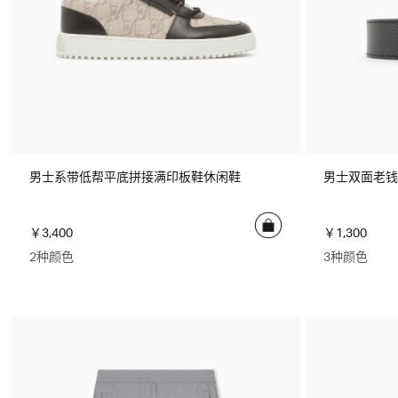
男士系带低帮平底拼接满印板鞋休闲鞋
男士双面老钱
￥3,400
￥1,300
2种颜色
3种颜色