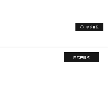
联系客服
同意并继续
I
关注ARMANI
微信
微博
小红书