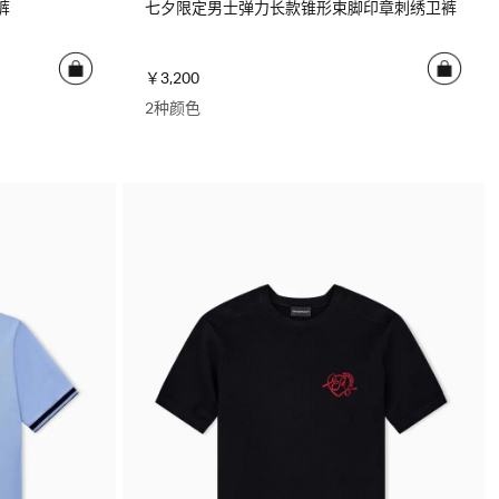
裤
七夕限定男士弹力长款锥形束脚印章刺绣卫裤
￥3,200
2种颜色