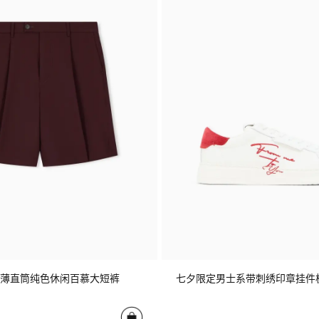
薄直筒纯色休闲百慕大短裤
七夕限定男士系带刺绣印章挂件