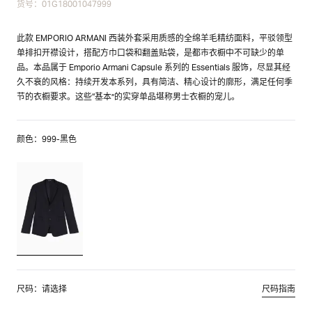
货号：01G18001047999
此款 EMPORIO ARMANI 西装外套采用质感的全绵羊毛精纺面料，平驳领型
单排扣开襟设计，搭配方巾口袋和翻盖贴袋，是都市衣橱中不可缺少的单
品。本品属于 Emporio Armani Capsule 系列的 Essentials 服饰，尽显其经
久不衰的风格：持续开发本系列，具有简洁、精心设计的廓形，满足任何季
节的衣橱要求。这些“基本”的实穿单品堪称男士衣橱的宠儿。
颜色：999-黑色
尺码：请选择
尺码指南