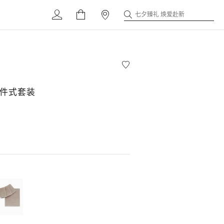
七夕臻礼 焕爱赴新
四件式套装