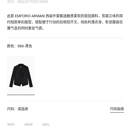
货号：0NG3CT02013999
此款 EMPORIO ARMANI 西装外套甄选触感柔软的挺括面料，剪裁立体的简
约短款单扣版型，搭配便于行动的后侧双开叉，纯色利落衣身，彰显服装优
雅气息的同时更显气质。
颜色：999-黑色
尺码：请选择
尺码指南
38/S
40/M
42/L