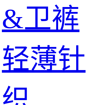
&卫裤
轻薄针
织