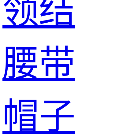
领结
腰带
帽子