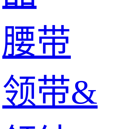
腰带
领带&