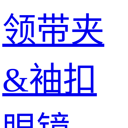
领带夹
&袖扣