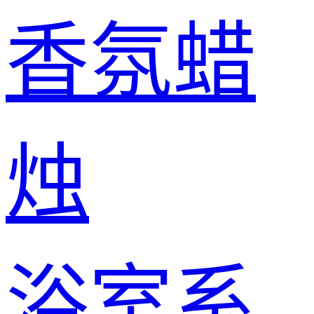
香氛蜡
烛
浴室系