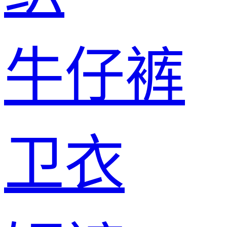
牛仔裤
卫衣