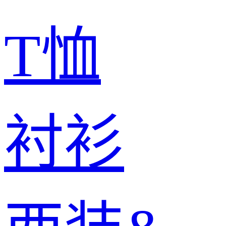
T恤
衬衫