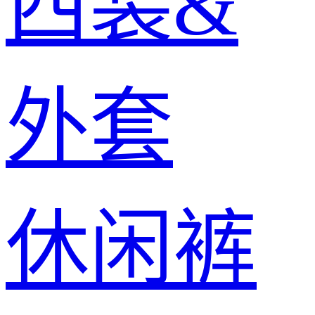
西装&
外套
休闲裤