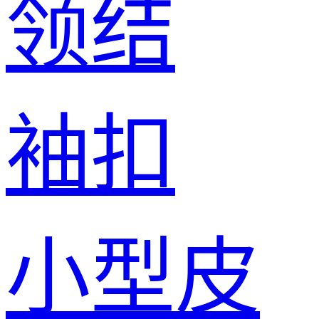
领结
袖扣
小型皮