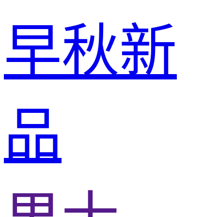
早秋新
品