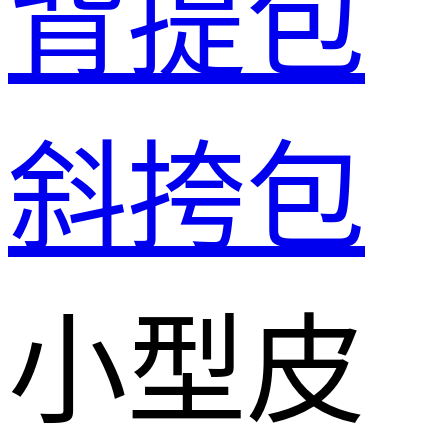
背提包
斜挎包
小型皮