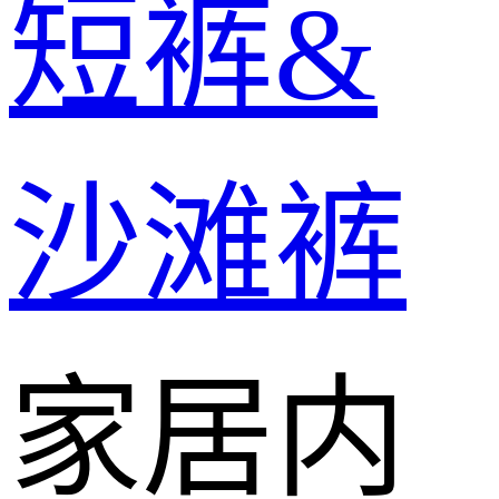
短裤&
沙滩裤
家居内