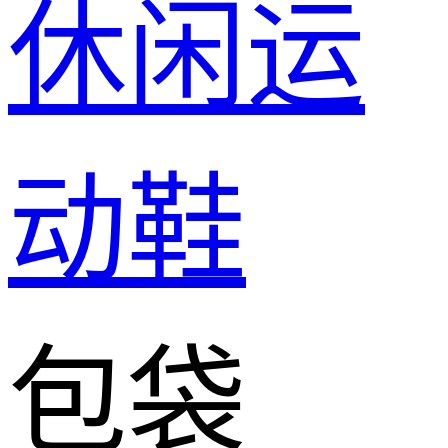
休闲运
动鞋
包袋