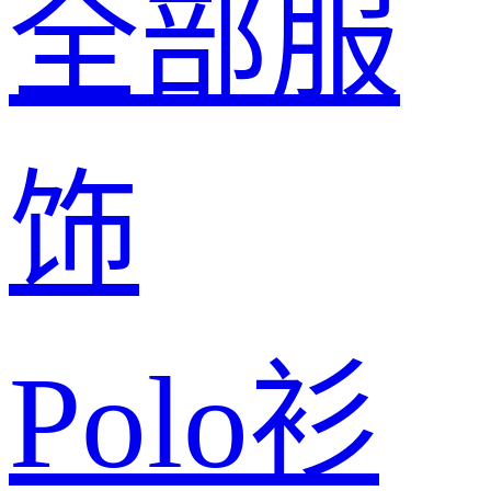
全部服
饰
Polo衫