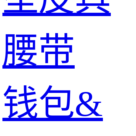
腰带
钱包&