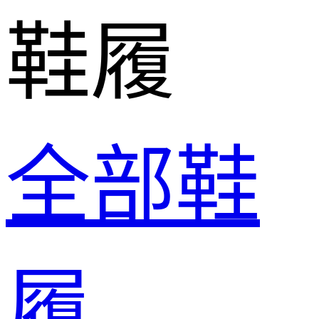
鞋履
全部鞋
履