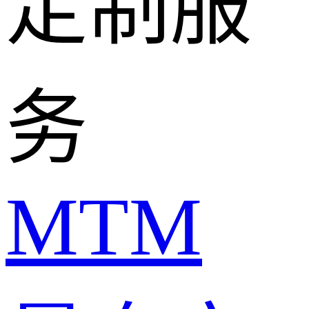
定制服
务
MTM