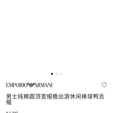
男士纯棉圆顶宽帽檐出游休闲棒球鸭舌
帽
¥ 1,200