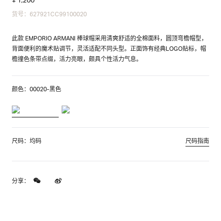
货号：627921CC99100020
此款 EMPORIO ARMANI 棒球帽采用清爽舒适的全棉面料，圆顶弯檐帽型，
背面便利的魔术贴调节，灵活适配不同头型。正面饰有经典LOGO贴标，帽
檐撞色条带点缀，活力亮眼，颇具个性活力气息。
颜色：00020-黑色
尺码：均码
尺码指南
分享：