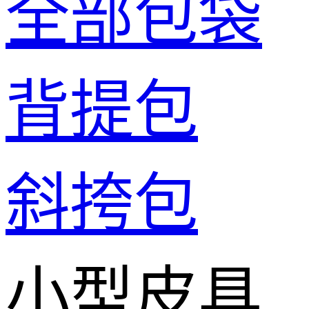
全部包袋
背提包
斜挎包
小型皮具