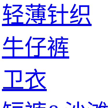
轻薄针织
牛仔裤
卫衣