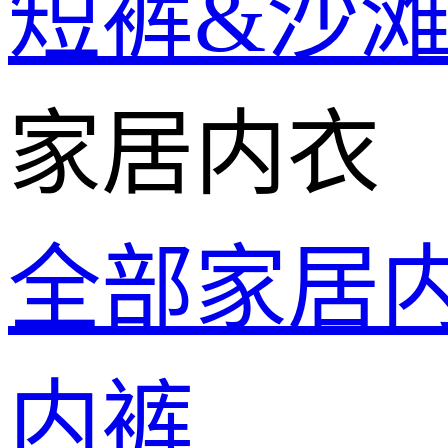
短裤&沙
家居内衣
全部家居
内裤