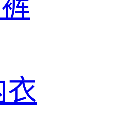
滩裤
内衣