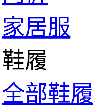
家居服
鞋履
全部鞋履