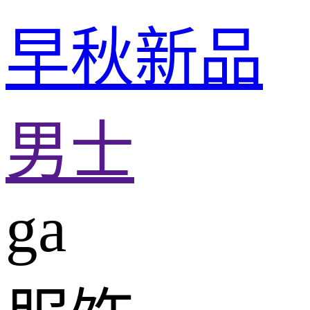
早秋新品
男士
ga