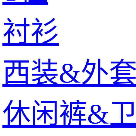
衬衫
西装&外
休闲裤&