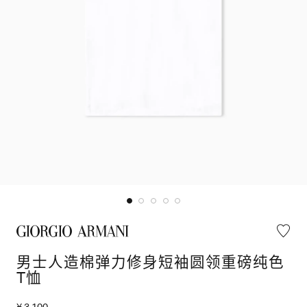
男士人造棉弹力修身短袖圆领重磅纯色
T恤
¥ 3,100