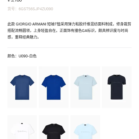
货号：6GST56SJP4ZU090
此款 GIORGIO ARMANI 短袖T恤采用弹力粘胶纤维混纺面料制成，修身裁剪
搭配流畅圆领，上身轻盈自在。正面饰有撞色GA标识，颇具辨识度与时尚
感，重释经典魅力。
颜色：U090-白色