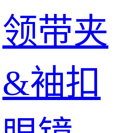
领带夹
&袖扣