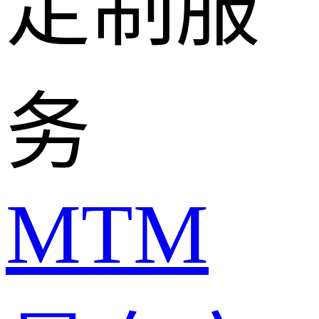
定制服
务
MTM