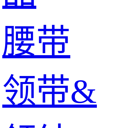
腰带
领带&