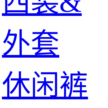
西装&
外套
休闲裤