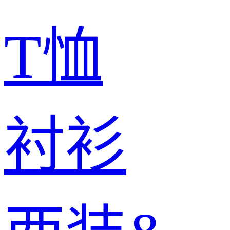
T恤
衬衫