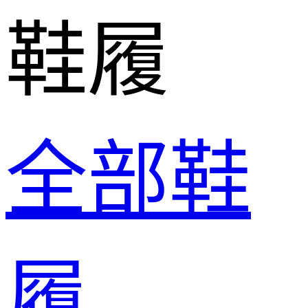
鞋履
全部鞋
履