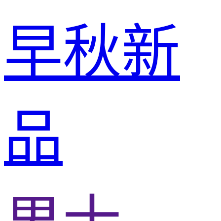
早秋新
品