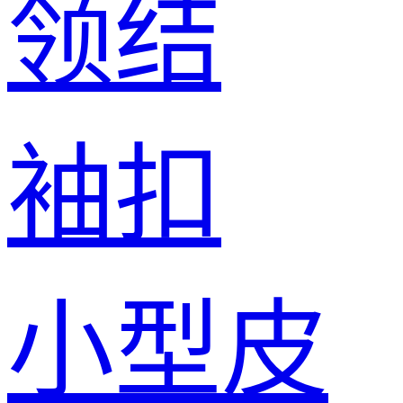
领结
袖扣
小型皮