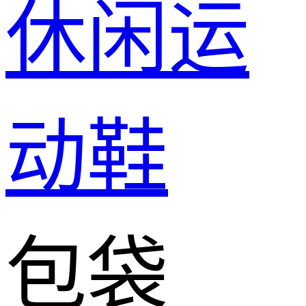
休闲运
动鞋
包袋