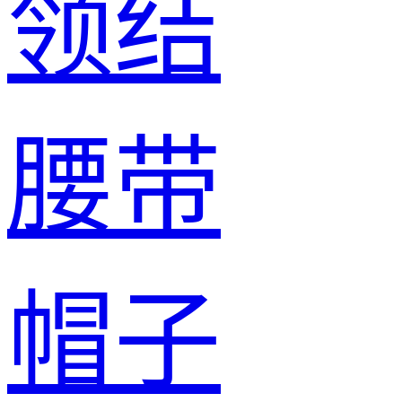
领结
腰带
帽子