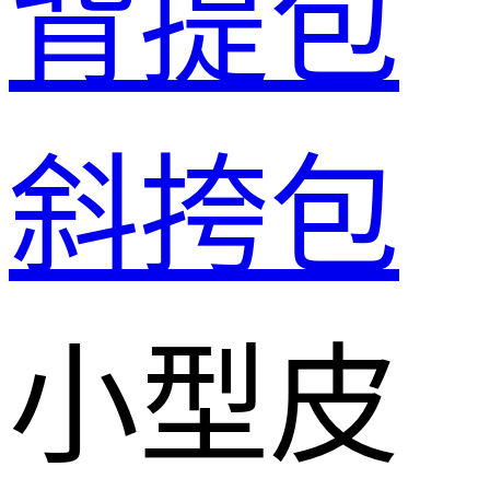
背提包
斜挎包
小型皮