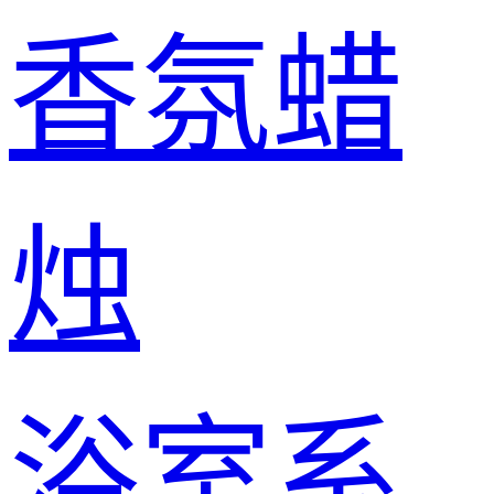
香氛蜡
烛
浴室系