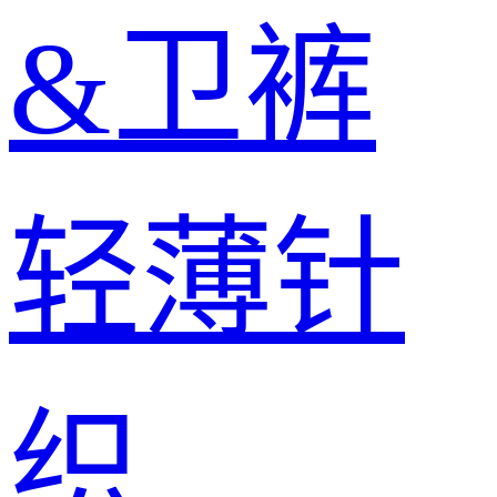
&卫裤
轻薄针
织