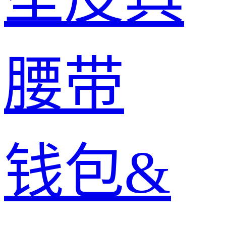
腰带
钱包&