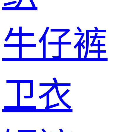
牛仔裤
卫衣