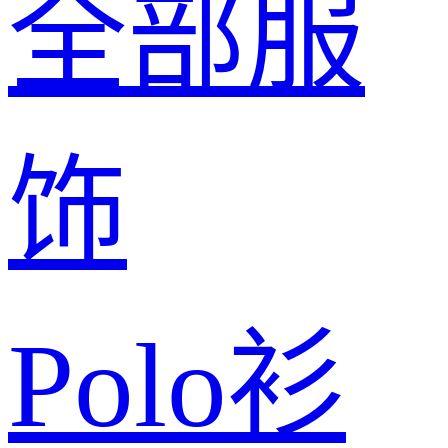
全部服
饰
Polo衫