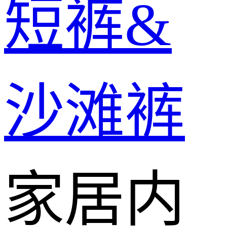
短裤&
沙滩裤
家居内