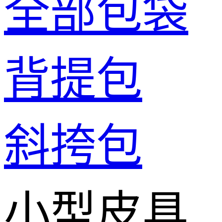
全部包袋
背提包
斜挎包
小型皮具