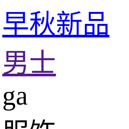
早秋新品
男士
ga