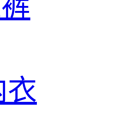
滩裤
内衣