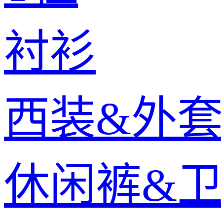
衬衫
西装&外
休闲裤&