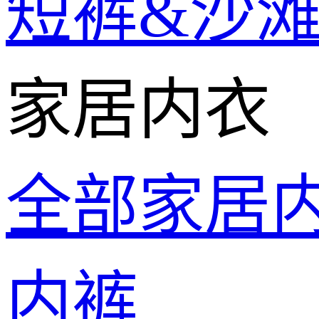
短裤&沙
家居内衣
全部家居
内裤