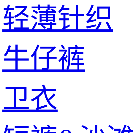
轻薄针织
牛仔裤
卫衣