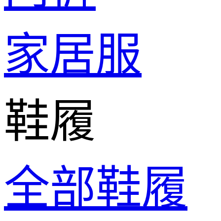
家居服
鞋履
全部鞋履