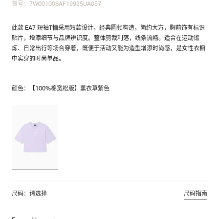
货号：7W001008AF19935UA057
此款 EA7 短袖T恤采用短款设计，经典圆领构造，简约大方，胸前饰有标识
贴片，增添细节与品牌辨识度。整体剪裁利落，线条流畅。适合在运动锻
炼、日常出行等场合穿着，既便于活动又能为造型增添时尚感，是女性衣橱
中实穿的时尚单品。
颜色：【100%棉宽松版】薰衣草紫色
尺码：请选择
尺码指南