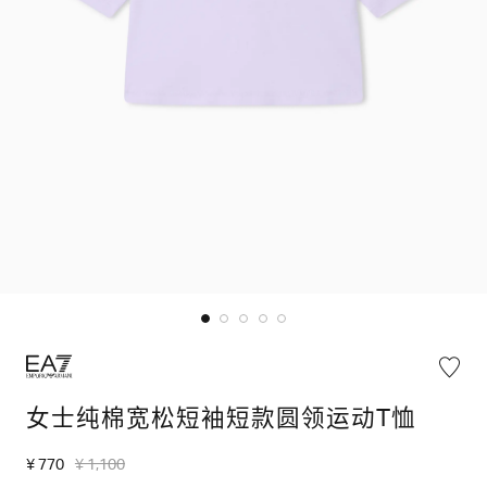
女士纯棉宽松短袖短款圆领运动T恤
¥ 770
¥ 1,100