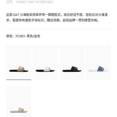
货号：7X000110AF15128FC001
此款 EA7 沙滩鞋采用单袢带一脚蹬款式，结合舒适平底，轻松应对沙滩漫
步。鞋面饰有撞色字母标识，醒目亮眼，延续品牌一贯的摩登风格。
颜色：FC001-黑色/金色