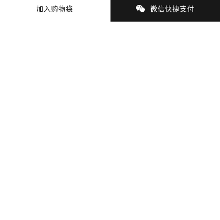
加入购物袋
微信快捷支付
商品细节
商品材质
支付与配送
猜你喜欢
最近浏览