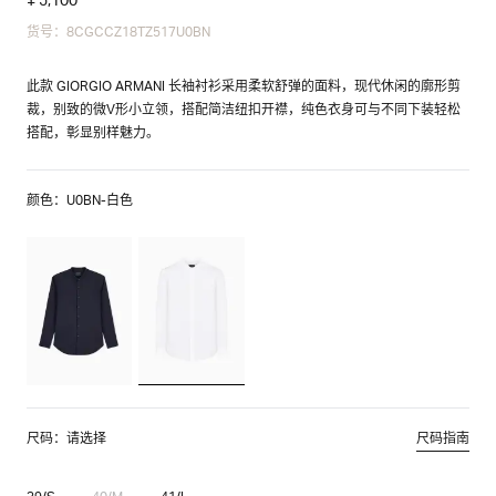
货号：8CGCCZ18TZ517U0BN
此款 GIORGIO ARMANI 长袖衬衫采用柔软舒弹的面料，现代休闲的廓形剪
裁，别致的微V形小立领，搭配简洁纽扣开襟，纯色衣身可与不同下装轻松
搭配，彰显别样魅力。
颜色：U0BN-白色
尺码：请选择
尺码指南