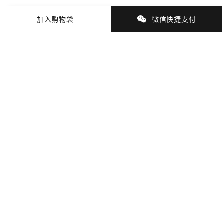
加入购物袋
微信快捷支付
商品细节
商品材质
支付与配送
猜你喜欢
最近浏览