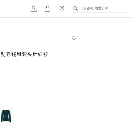
七夕臻礼 焕爱赴新
通勤老钱风套头针织衫