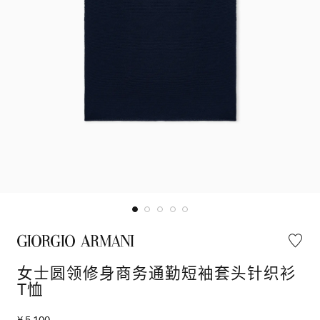
女士圆领修身商务通勤短袖套头针织衫
T恤
¥ 5,100