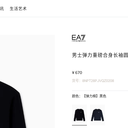
讯
生活艺术
男士弹力重磅合身长袖圆
¥ 670
货号：8NPT28PJVQZ0208
颜色：【弹力棉】黑色