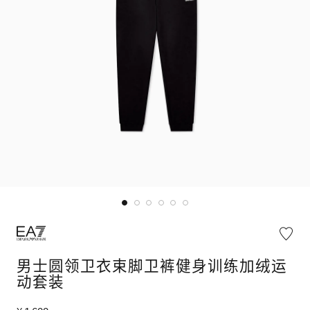
男士圆领卫衣束脚卫裤健身训练加绒运
动套装