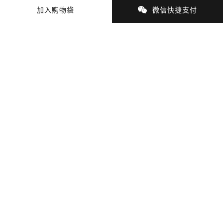
加入购物袋
微信快捷支付
商品细节
商品材质
支付与配送
猜你喜欢