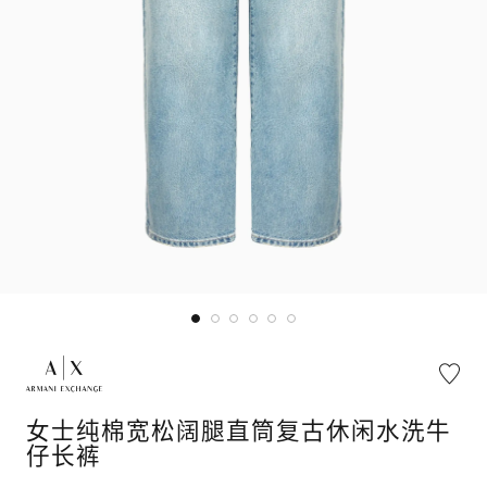
女士纯棉宽松阔腿直筒复古休闲水洗牛
仔长裤