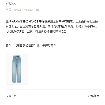
¥ 1,500
货号：8NYJ38Y4AAZ150A
此款 ARMANI EXCHANGE 牛仔裤采用全棉牛仔布制成，上乘面料搭配质感
水洗工艺，呈现复古摩登的外观。立体宽松的直筒裁剪，舒适实穿不拘束。
可搭配各类T恤、卫衣，打造青春洋溢的休闲造型。
颜色：【高腰宽松拉链门襟】牛仔靛蓝色
尺码：26
尺码指南