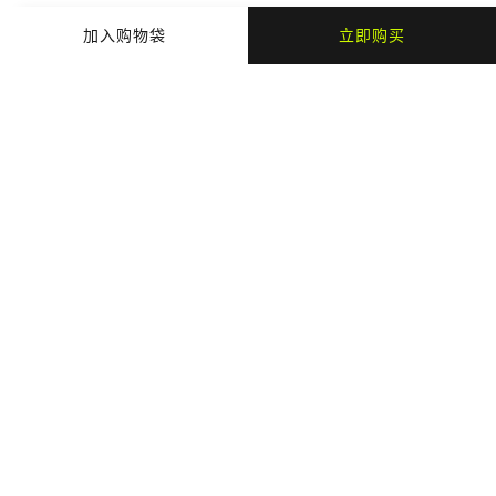
加入购物袋
立即购买
商品细节
商品材质
支付与配送
猜你喜欢
最近浏览