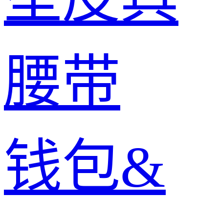
腰带
钱包&