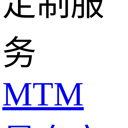
定制服
务
MTM