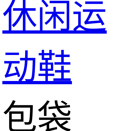
休闲运
动鞋
包袋