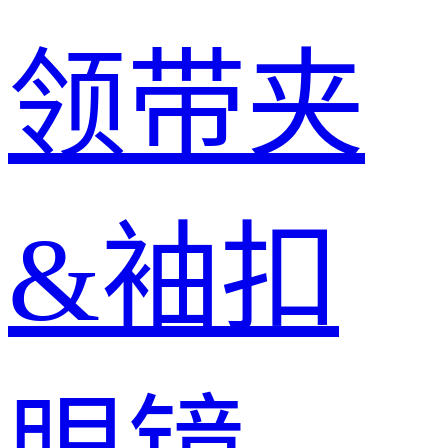
领带夹
&袖扣