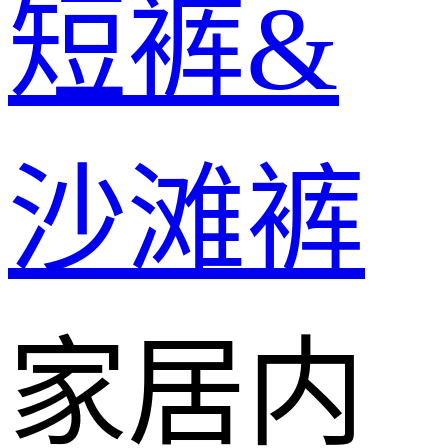
短裤&
沙滩裤
家居内