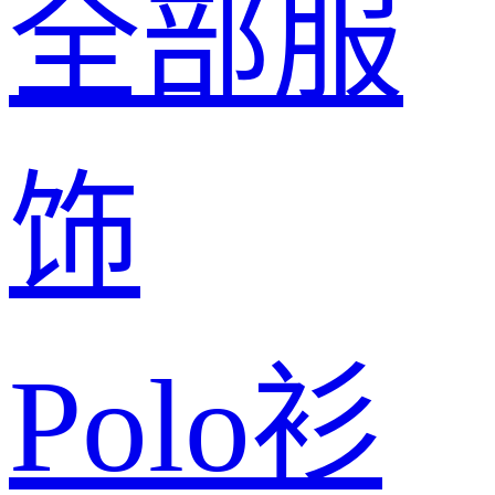
全部服
饰
Polo衫