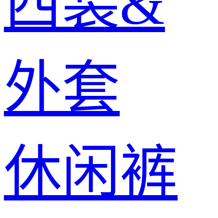
西装&
外套
休闲裤