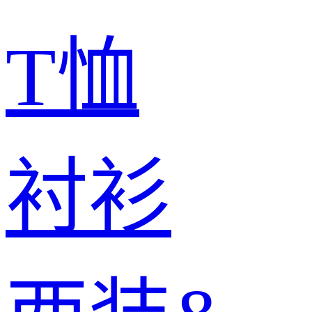
T恤
衬衫