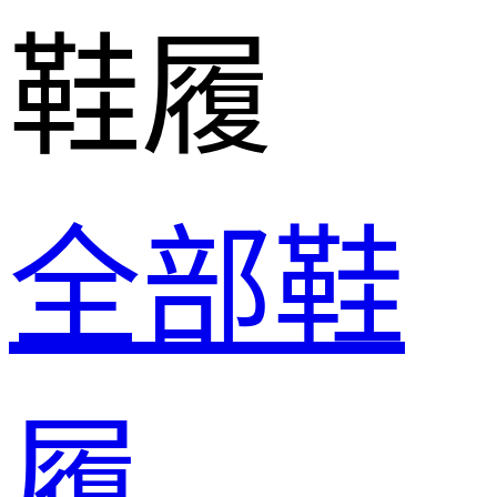
鞋履
全部鞋
履