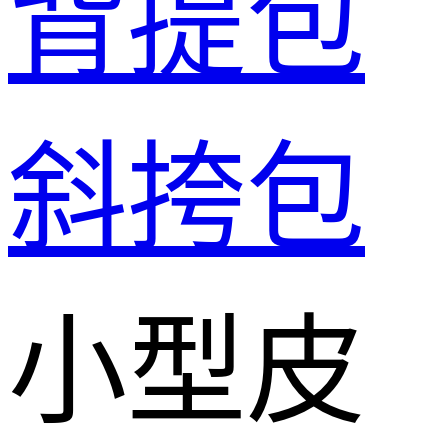
背提包
斜挎包
小型皮