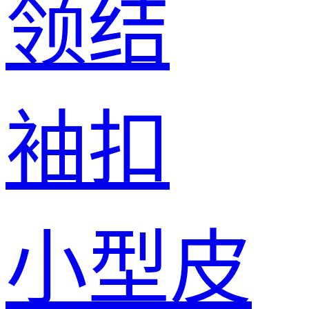
领结
袖扣
小型皮