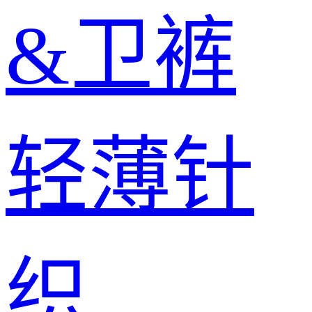
&卫裤
轻薄针
织