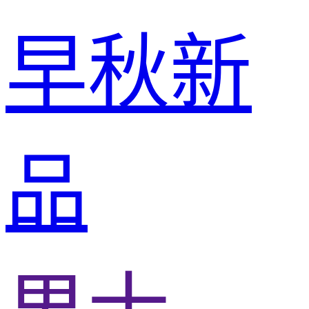
早秋新
品