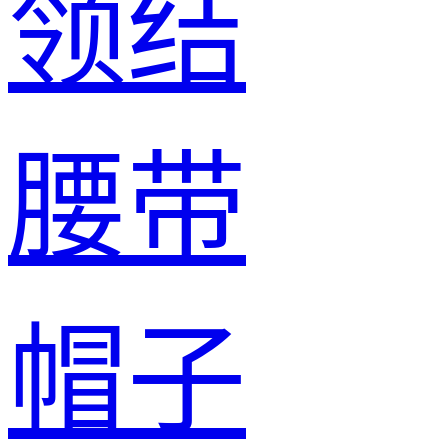
领结
腰带
帽子