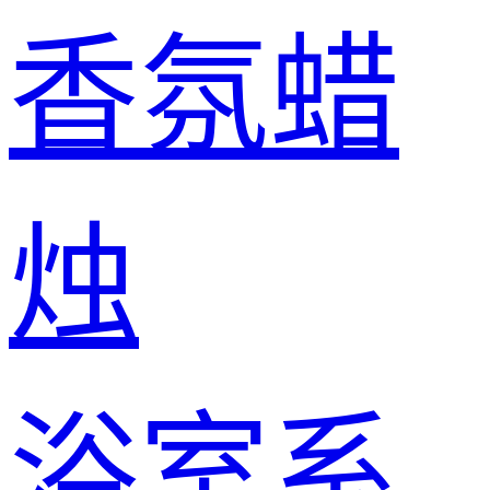
香氛蜡
烛
浴室系