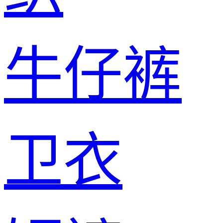
牛仔裤
卫衣