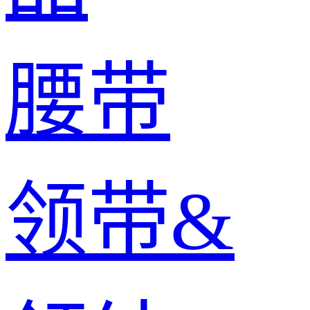
腰带
领带&