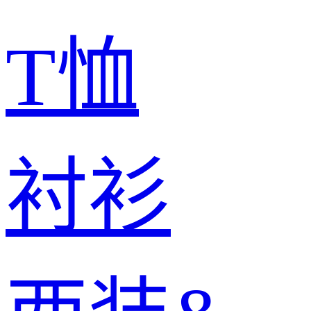
T恤
衬衫