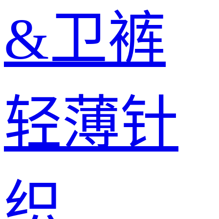
&卫裤
轻薄针
织