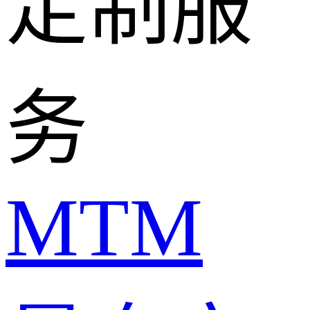
定制服
务
MTM