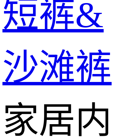
短裤&
沙滩裤
家居内