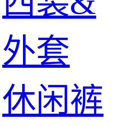
西装&
外套
休闲裤