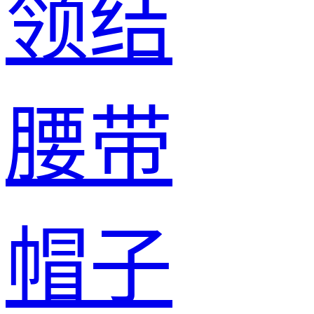
领结
腰带
帽子