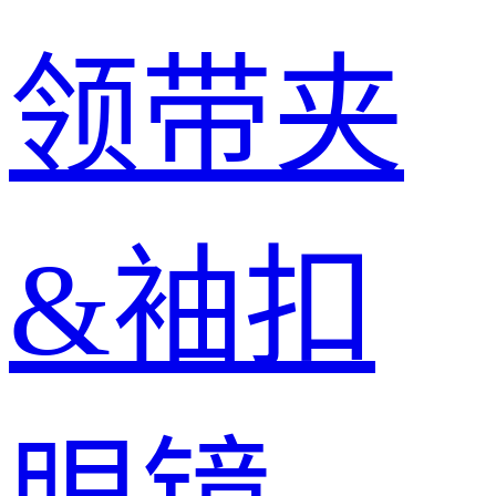
领带夹
&袖扣