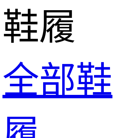
鞋履
全部鞋
履