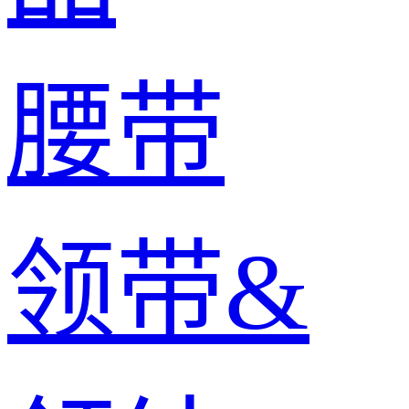
腰带
领带&