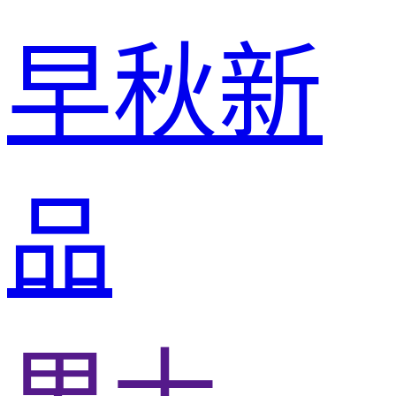
早秋新
品