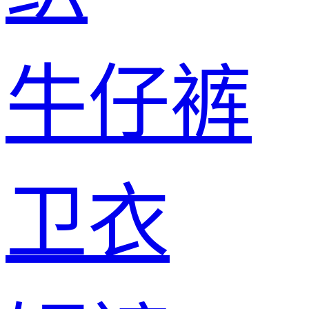
牛仔裤
卫衣