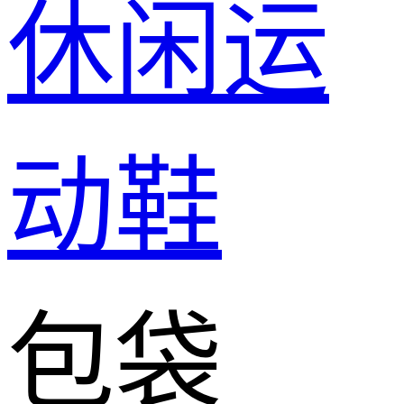
休闲运
动鞋
包袋