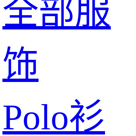
全部服
饰
Polo衫