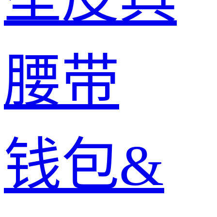
腰带
钱包&