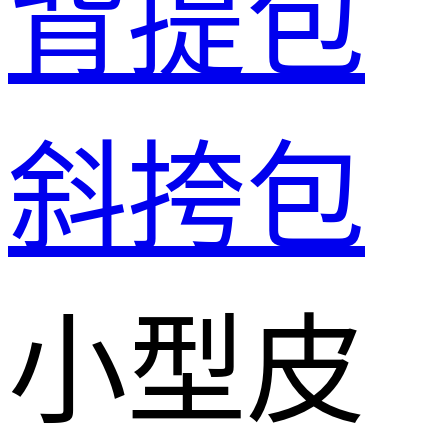
背提包
斜挎包
小型皮