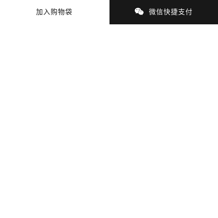
加入购物袋
微信快捷支付
商品细节
商品材质
支付与配送
售后服务