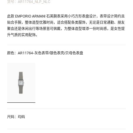
货号：AR11764_NLP_NLC
此款 EMPORIO ARMANI 石英腕表采用小巧方形表盘设计，表带设计简约且
贴合手腕，整体造型优雅时尚，适合搭配各类服饰，无论是日常通勤、朋友
聚会还是休闲出行等场景皆可佩戴，为整体造型增添一份时尚感，是女性提
升气质的实用配饰。
颜色：AR11764-灰色表带/银色表壳/贝母色表盘
尺码：均码