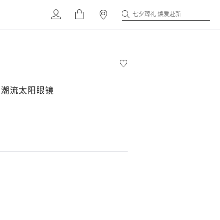
七夕臻礼 焕爱赴新
尚潮流太阳眼镜