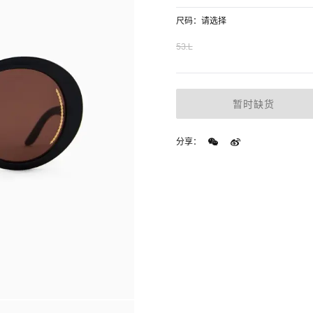
尺码：请选择
53.L
暂时缺货
分享：