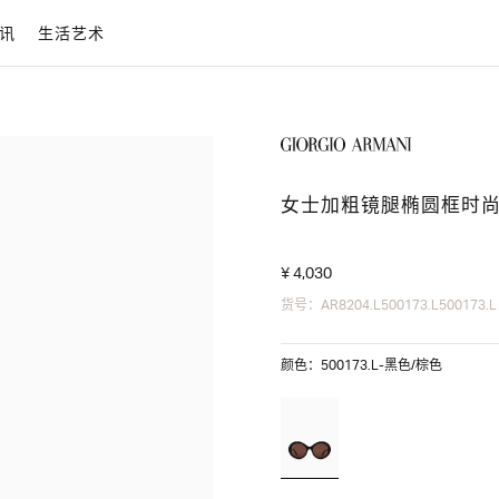
讯
生活艺术
女士加粗镜腿椭圆框时
¥ 4,030
货号：AR8204.L500173.L500173.L
颜色：500173.L-黑色/棕色