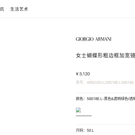
讯
生活艺术
女士蝴蝶形粗边框加宽
¥ 3,120
货号：AR8235U.L50018E.L50018E.
颜色：50018E.L-黑色&透明绿色/
尺码：50.L