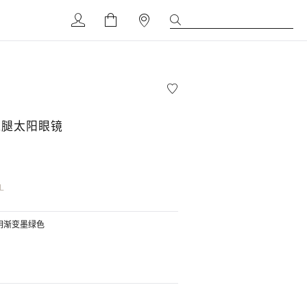
镜腿太阳眼镜
L
透明渐变墨绿色