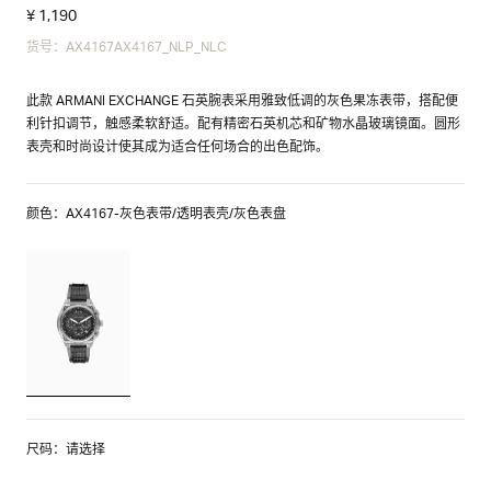
¥ 1,190
货号：AX4167AX4167_NLP_NLC
此款 ARMANI EXCHANGE 石英腕表采用雅致低调的灰色果冻表带，搭配便
利针扣调节，触感柔软舒适。配有精密石英机芯和矿物水晶玻璃镜面。圆形
表壳和时尚设计使其成为适合任何场合的出色配饰。
颜色：AX4167-灰色表带/透明表壳/灰色表盘
尺码：请选择