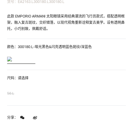
货号：EA2163.L300180.L300180.L
此款 EMPORIO ARMANI 太阳眼镜采用经典潮流的飞行员款式，搭配透明框
架，融入复古斑纹，交织错落，以现代视角重新诠释复古美学。设有透明鼻
托，小巧别致，佩戴舒适。
颜色：300180.L-哑光黑色&闪亮透明蓝色斑纹/深蓝色
尺码：请选择
56.L
分享：