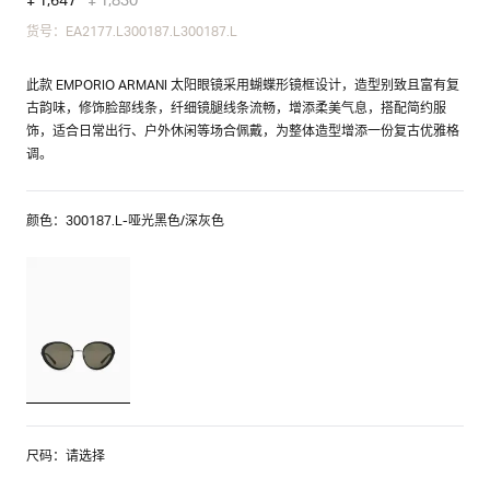
货号：EA2177.L300187.L300187.L
此款 EMPORIO ARMANI 太阳眼镜采用蝴蝶形镜框设计，造型别致且富有复
古韵味，修饰脸部线条，纤细镜腿线条流畅，增添柔美气息，搭配简约服
饰，适合日常出行、户外休闲等场合佩戴，为整体造型增添一份复古优雅格
调。
颜色：300187.L-哑光黑色/深灰色
尺码：请选择