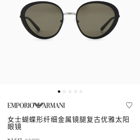
女士蝴蝶形纤细金属镜腿复古优雅太阳
眼镜
¥ 1,647
¥ 1,830