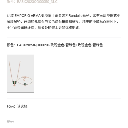
货号：EABX2023QD00050_NLC
此款 EMPORIO ARMANI 项链手链套装为Rondelle系列，带有三层垫圈式小
蛮腰吊坠，碧绿的孔雀石与金色锆石镶嵌相拼接，精美的小鹰标点缀其下，
十字链条串联环绕，细节处的做工更显优雅别致。
颜色：EABX2023QD00050-玫瑰金色/碧绿色+玫瑰金色/碧绿色
尺码：请选择
均码