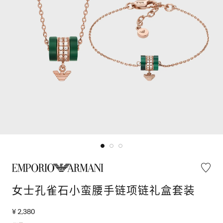
女士孔雀石小蛮腰手链项链礼盒套装
¥ 2,380