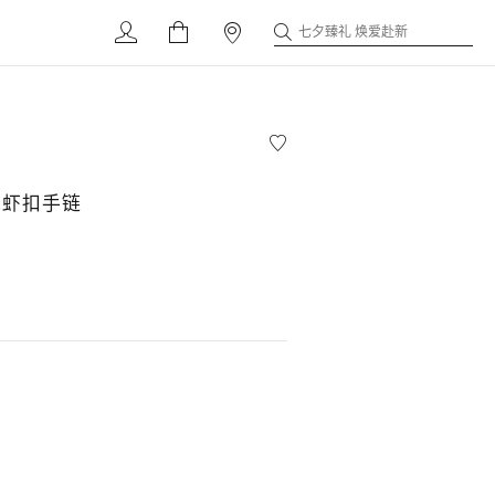
七夕臻礼 焕爱赴新
龙虾扣手链