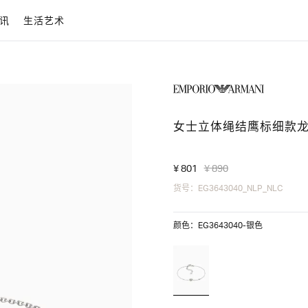
讯
生活艺术
女士立体绳结鹰标细款
¥ 801
¥ 890
货号：EG3643040_NLP_NLC
颜色：EG3643040-银色