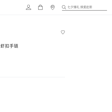
七夕臻礼 焕爱赴新
龙虾扣手链