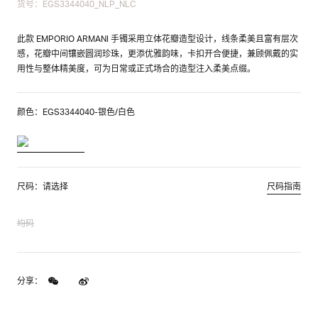
货号：EGS3344040_NLP_NLC
此款 EMPORIO ARMANI 手镯采用立体花瓣造型设计，线条柔美且富有层次
感，花瓣中间镶嵌圆润珍珠，更添优雅韵味，卡扣开合便捷，兼顾佩戴的实
用性与整体精美度，可为日常或正式场合的造型注入柔美点缀。
颜色：EGS3344040-银色/白色
尺码：请选择
尺码指南
均码
分享：