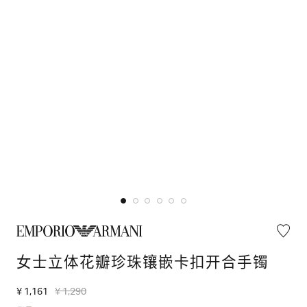
女士立体花瓣珍珠镶嵌卡扣开合手镯
¥ 1,161
¥ 1,290