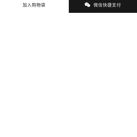
加入购物袋
微信快捷支付
商品细节
商品材质
支付与配送
猜你喜欢