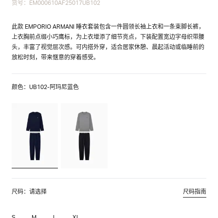
货号：EM000610AF25017UB102
此款 EMPORIO ARMANI 睡衣套装包含一件圆领长袖上衣和一条束脚长裤，
上衣胸前点缀小巧鹰标，为上衣增添了细节亮点，下装配置宽边字母织带腰
头，丰富了视觉层次感。可内搭外穿，适合居家休憩、晨起活动或临睡前的
放松时刻，带来惬意的穿着感受。
颜色：UB102-阿玛尼蓝色
尺码：请选择
尺码指南
S
M
L
XL