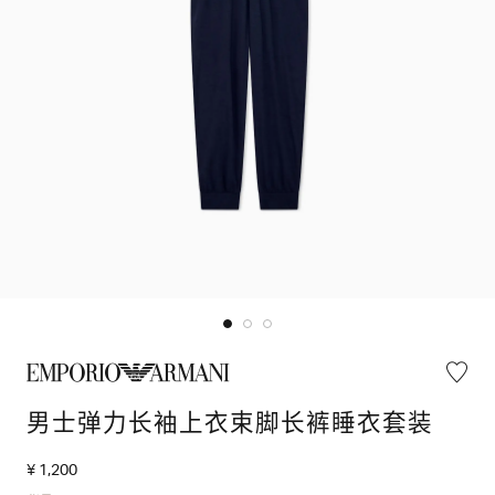
男士弹力长袖上衣束脚长裤睡衣套装
¥ 1,200