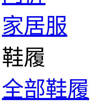
家居服
鞋履
全部鞋履