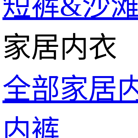
短裤&沙
家居内衣
全部家居
内裤