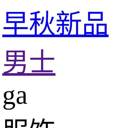
早秋新品
男士
ga