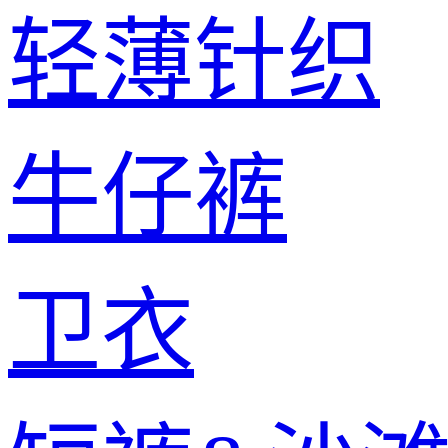
轻薄针织
牛仔裤
卫衣