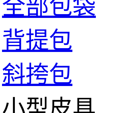
全部包袋
背提包
斜挎包
小型皮具