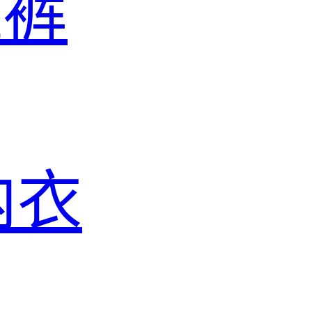
滩裤
内衣