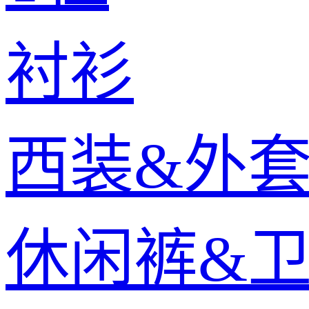
衬衫
西装&外
休闲裤&