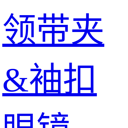
领带夹
&袖扣