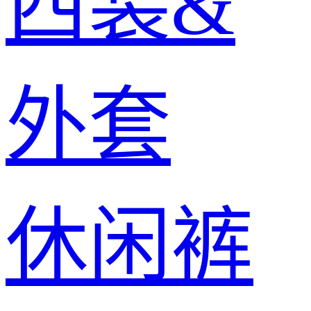
西装&
外套
休闲裤