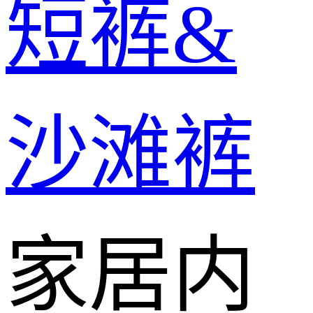
短裤&
沙滩裤
家居内