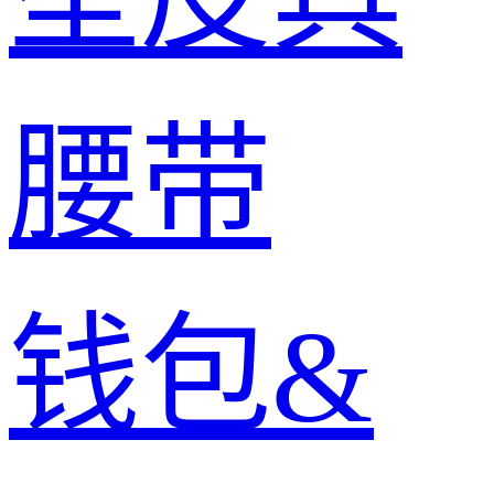
腰带
钱包&