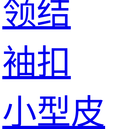
领结
袖扣
小型皮