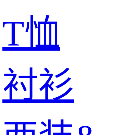
T恤
衬衫