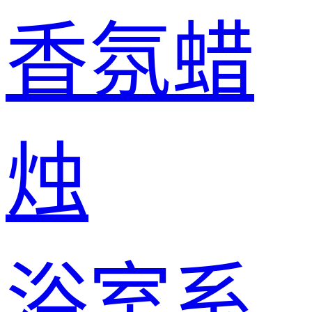
香氛蜡
烛
浴室系