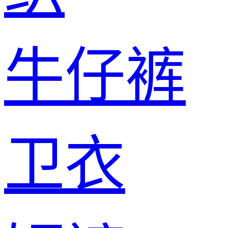
牛仔裤
卫衣