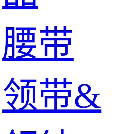
腰带
领带&