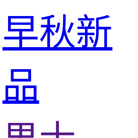
早秋新
品