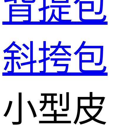
背提包
斜挎包
小型皮