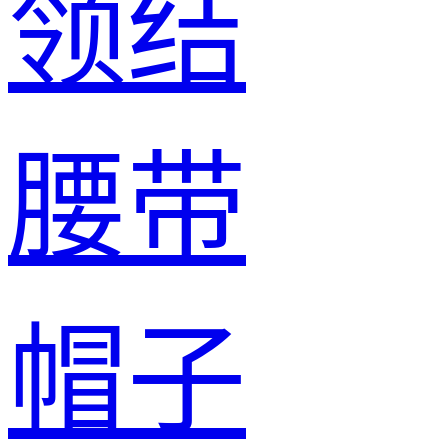
领结
腰带
帽子