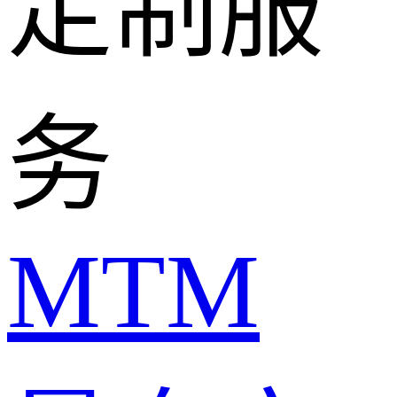
定制服
务
MTM