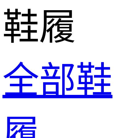
鞋履
全部鞋
履