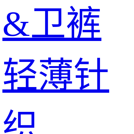
&卫裤
轻薄针
织