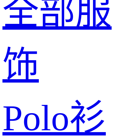
全部服
饰
Polo衫