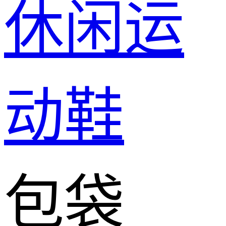
休闲运
动鞋
包袋