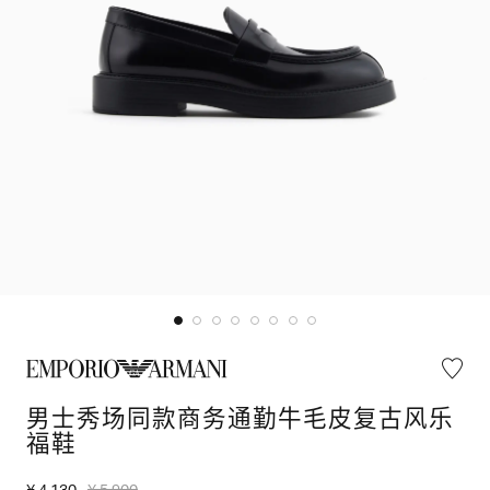
男士秀场同款商务通勤牛毛皮复古风乐
福鞋
¥ 4,130
¥ 5,900