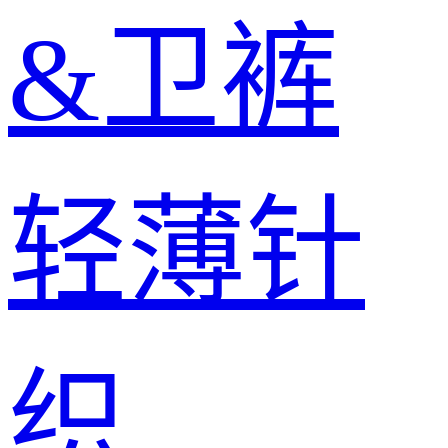
&卫裤
轻薄针
织