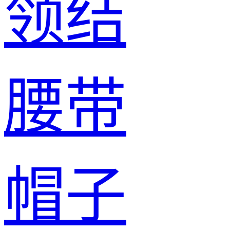
领结
腰带
帽子