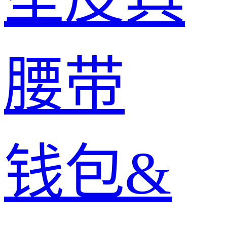
腰带
钱包&