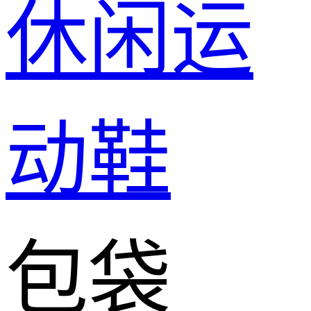
休闲运
动鞋
包袋