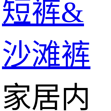
短裤&
沙滩裤
家居内