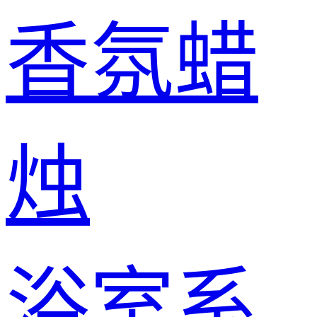
香氛蜡
烛
浴室系