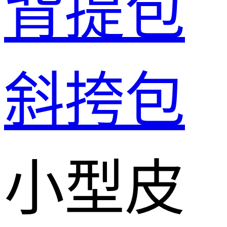
背提包
斜挎包
小型皮