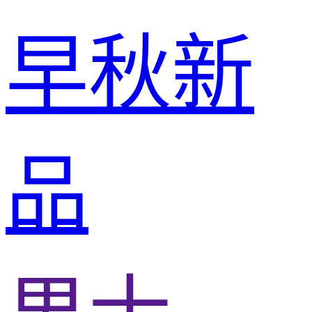
早秋新
品