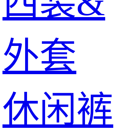
西装&
外套
休闲裤