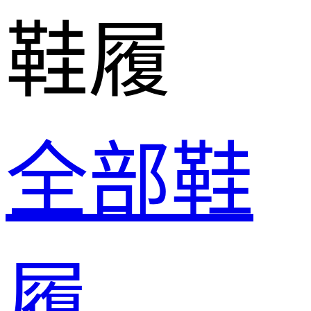
鞋履
全部鞋
履