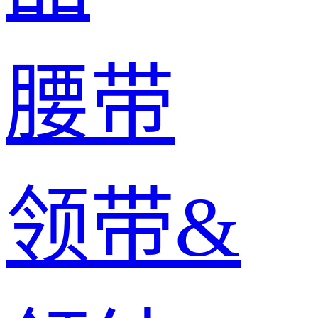
腰带
领带&