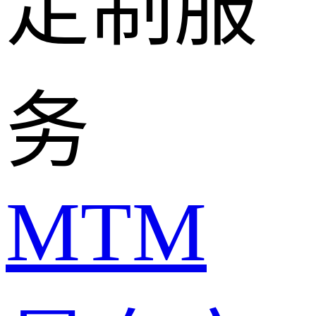
定制服
务
MTM