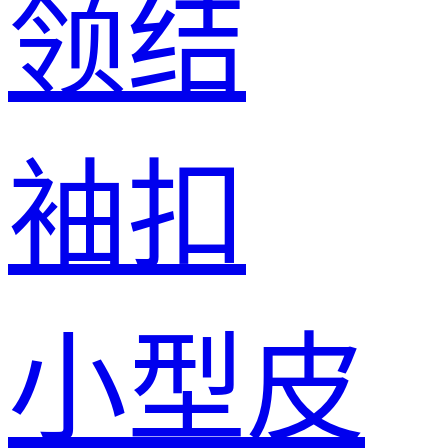
领结
袖扣
小型皮