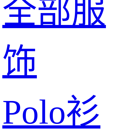
全部服
饰
Polo衫