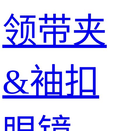
领带夹
&袖扣