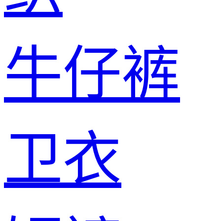
牛仔裤
卫衣