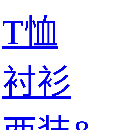
T恤
衬衫