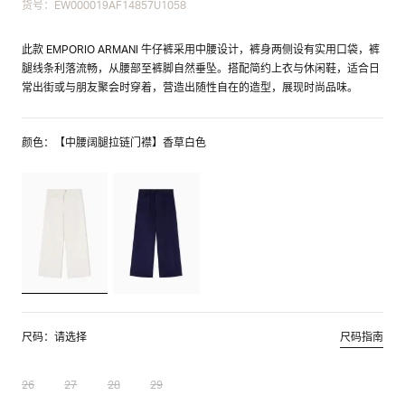
货号：EW000019AF14857U1058
此款 EMPORIO ARMANI 牛仔裤采用中腰设计，裤身两侧设有实用口袋，裤
腿线条利落流畅，从腰部至裤脚自然垂坠。搭配简约上衣与休闲鞋，适合日
常出街或与朋友聚会时穿着，营造出随性自在的造型，展现时尚品味。
颜色：【中腰阔腿拉链门襟】香草白色
尺码：请选择
尺码指南
26
27
28
29