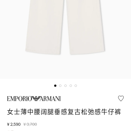
女士薄中腰阔腿垂感复古松弛感牛仔裤
¥ 2,590
¥ 3,700