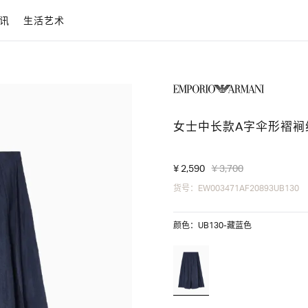
讯
生活艺术
女士中长款A字伞形褶裥
¥ 2,590
¥ 3,700
货号：EW003471AF20893UB130
颜色：UB130-藏蓝色