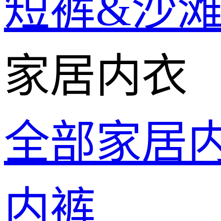
短裤&沙
家居内衣
全部家居
内裤