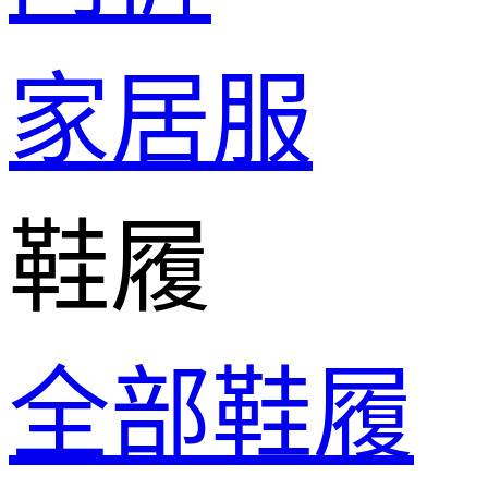
家居服
鞋履
全部鞋履