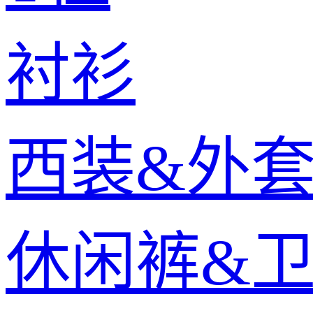
衬衫
西装&外
休闲裤&