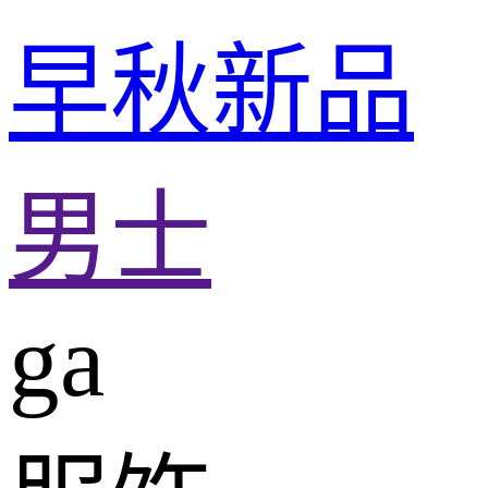
早秋新品
男士
ga