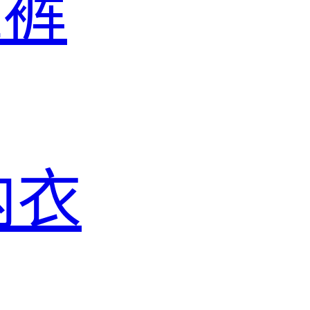
滩裤
内衣