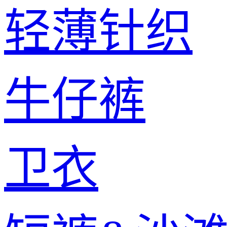
轻薄针织
牛仔裤
卫衣