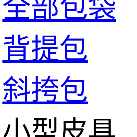
全部包袋
背提包
斜挎包
小型皮具