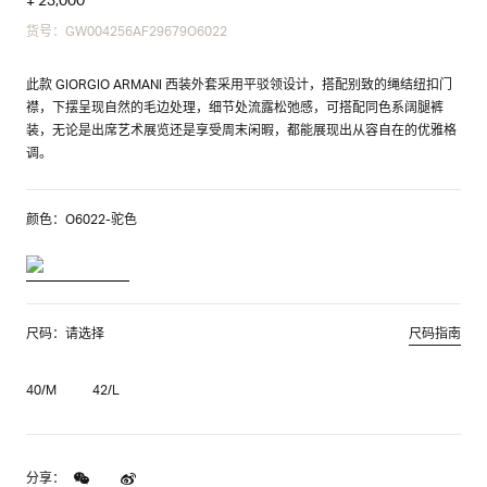
货号：GW004256AF29679O6022
此款 GIORGIO ARMANI 西装外套采用平驳领设计，搭配别致的绳结纽扣门
襟，下摆呈现自然的毛边处理，细节处流露松弛感，可搭配同色系阔腿裤
装，无论是出席艺术展览还是享受周末闲暇，都能展现出从容自在的优雅格
调。
颜色：O6022-驼色
尺码：请选择
尺码指南
40/M
42/L
分享：