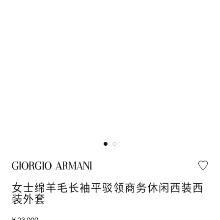
女士绵羊毛长袖平驳领商务休闲西装西
装外套
¥ 23,000